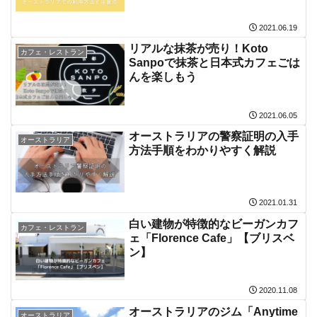
2021.06.19
リアルな抹茶が売り！Koto
カフェ・レストラン
Sanpoで抹茶と日本式カフェごは
んを楽しもう
2021.06.05
オーストラリアの警察証明の入手
オーストラリア
方法手順をわかりやすく解説
2021.01.31
白い建物が特徴的なビーガンカフ
カフェ・レストラン
ェ「Florence Cafe」【ブリスベ
ン】
2020.11.08
オーストラリアのジム「Anytime
オーストラリア